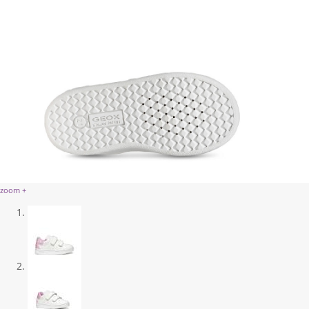
zoom +