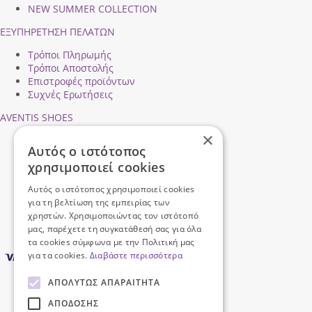
NEW SUMMER COLLECTION
ΕΞΥΠΗΡΕΤΗΣΗ ΠΕΛΑΤΩΝ
Τρόποι Πληρωμής
Τρόποι Αποστολής
Επιστροφές προϊόντων
Συχνές Ερωτήσεις
AVENTIS SHOES
×
Προφίλ εταιρείας
Αυτός ο ιστότοπος
Ασφάλεια Συναλλαγών
χρησιμοποιεί cookies
Προσωπικά Δεδομένα
Επικοινωνήστε μαζί μας
Αυτός ο ιστότοπος χρησιμοποιεί cookies
Όροι Χρήσης
για τη βελτίωση της εμπειρίας των
χρηστών. Χρησιμοποιώντας τον ιστότοπό
μας, παρέχετε τη συγκατάθεσή σας για όλα
τα cookies σύμφωνα με την Πολιτική μας
για τα cookies.
Διαβάστε περισσότερα
ΑΠΟΛΎΤΩΣ ΑΠΑΡΑΊΤΗΤΑ
ΑΠΌΔΟΣΗΣ