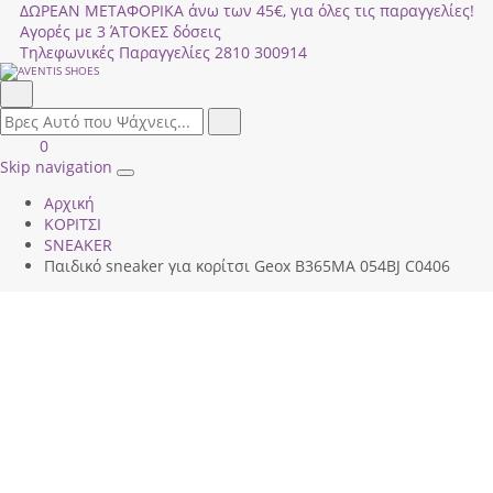
ΔΩΡΕΑΝ ΜΕΤΑΦΟΡΙΚΑ άνω των 45€, για όλες τις παραγγελίες!
Αγορές με 3 ΆΤΟΚΕΣ δόσεις
Τηλεφωνικές Παραγγελίες
2810 300914
Αναζήτηση
field.search
Αναζήτηση
Είσοδος
ΚΑΛΑΘΙ
0
|
ΑΓΟΡΩΝ
Skip navigation
Toggle
Εγγραφή
Αρχική
navigation
ΚΟΡΙΤΣΙ
SNEAKER
Παιδικό sneaker για κορίτσι Geox Β365ΜΑ 054ΒJ C0406