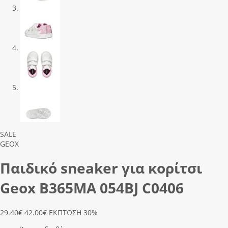
Previous
Next
SALE
GEOX
Παιδικό sneaker για κορίτσι
Geox Β365ΜΑ 054ΒJ C0406
29.40
€
42.00€
ΕΚΠΤΩΣΗ 30%