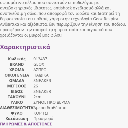
υφασμάτινο πέλμα που συνιστούν οι ποδολόγοι, με
αντιβακτηριακές ιδιότητες, antishock σχεδιασμό αλλά και
αναπνεύσιμη σόλα, που απορροφά τον ιδρώτα και διατηρεί τη
θερμοκρασία του ποδιού, χάρη στην τεχνολογία Geox Respira.
Ανθεκτικά και αξιόπιστα, δεν περιορίζουν την κίνηση του ποδιού,
προσφέρουν την απαραίτητη προστασία και σιγουριά που
χρειάζονται οι μικροί μας φίλοι!
Χαρακτηριστικά
Κωδικός
013437
BRAND
GEOX
ΧΡΩΜΑ
ΑΣΠΡΟ
ΟΙΚΟΓΕΝΕΙΑ
ΠΑΙΔΙΚΑ
ΟΜΑΔΑ
SNEAKER
ΜΕΓΕΘΟΣ
26
ΕΙΔΟΣ
SNEAKER
ΤΑΚΟΥΝΙ
2cm
ΥΛΙΚΟ
ΣΥΝΘΕΤΙΚΟ ΔΕΡΜΑ
ΔΙΑΘΕΣΙΜΟΤΗΤΑ
Άμεσα διαθέσιμο
ΦΥΛΟ
ΚΟΡΙΤΣΙ
Κατάσταση
Προσφορά
ΠΛΗΡΩΜΕΣ & ΑΠΟΣΤΟΛΕΣ