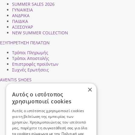
SUMMER SALES 2026
ΓΥΝΑΙΚΕΙΑ
ΑΝΔΡΙΚΑ
ΠΑΙΔΙΚΑ
ΑΞΕΣΟΥΑΡ
NEW SUMMER COLLECTION
ΕΞΥΠΗΡΕΤΗΣΗ ΠΕΛΑΤΩΝ
Τρόποι Πληρωμής
Τρόποι Αποστολής
Επιστροφές προϊόντων
Συχνές Ερωτήσεις
AVENTIS SHOES
×
Προφίλ εταιρείας
Αυτός ο ιστότοπος
Ασφάλεια Συναλλαγών
χρησιμοποιεί cookies
Προσωπικά Δεδομένα
Επικοινωνήστε μαζί μας
Αυτός ο ιστότοπος χρησιμοποιεί cookies
Όροι Χρήσης
για τη βελτίωση της εμπειρίας των
χρηστών. Χρησιμοποιώντας τον ιστότοπό
μας, παρέχετε τη συγκατάθεσή σας για όλα
τα cookies σύμφωνα με την Πολιτική μας