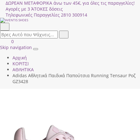
ΔΩΡΕΑΝ ΜΕΤΑΦΟΡΙΚΑ άνω των 45€, για όλες τις παραγγελίες!
Αγορές με 3 ΆΤΟΚΕΣ δόσεις
Τηλεφωνικές Παραγγελίες
2810 300914
Αναζήτηση
field.search
Αναζήτηση
Είσοδος
ΚΑΛΑΘΙ
0
|
ΑΓΟΡΩΝ
Skip navigation
Toggle
Εγγραφή
Αρχική
navigation
ΚΟΡΙΤΣΙ
ΑΘΛΗΤΙΚΑ
Adidas Αθλητικά Παιδικά Παπούτσια Running Tensaur Ροζ
GZ3428