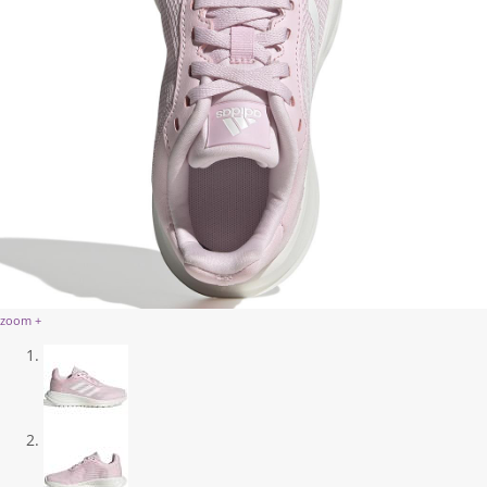
zoom +