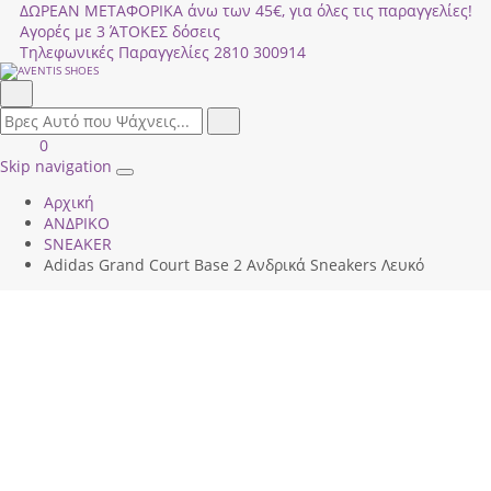
ΔΩΡΕΑΝ ΜΕΤΑΦΟΡΙΚΑ άνω των 45€, για όλες τις παραγγελίες!
Αγορές με 3 ΆΤΟΚΕΣ δόσεις
Τηλεφωνικές Παραγγελίες
2810 300914
Αναζήτηση
field.search
Αναζήτηση
Είσοδος
ΚΑΛΑΘΙ
0
|
ΑΓΟΡΩΝ
Skip navigation
Toggle
Εγγραφή
Αρχική
navigation
ΑΝΔΡΙΚΟ
SNEAKER
Adidas Grand Court Base 2 Ανδρικά Sneakers Λευκό