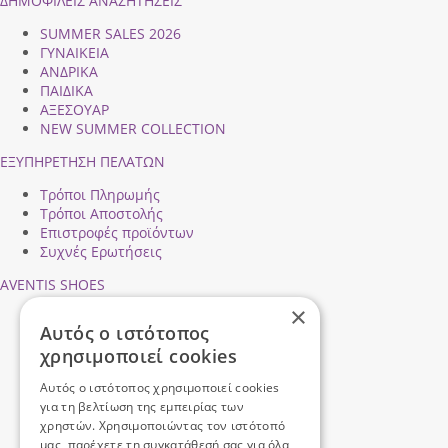
ΔΗΜΟΦΙΛEIΣ ΑΝΑΖΗΤΗΣΕΙΣ
SUMMER SALES 2026
ΓΥΝΑΙΚΕΙΑ
ΑΝΔΡΙΚΑ
ΠΑΙΔΙΚΑ
ΑΞΕΣΟΥΑΡ
NEW SUMMER COLLECTION
ΕΞΥΠΗΡΕΤΗΣΗ ΠΕΛΑΤΩΝ
Τρόποι Πληρωμής
Τρόποι Αποστολής
Επιστροφές προϊόντων
Συχνές Ερωτήσεις
AVENTIS SHOES
×
Προφίλ εταιρείας
Αυτός ο ιστότοπος
Ασφάλεια Συναλλαγών
χρησιμοποιεί cookies
Προσωπικά Δεδομένα
Επικοινωνήστε μαζί μας
Αυτός ο ιστότοπος χρησιμοποιεί cookies
Όροι Χρήσης
για τη βελτίωση της εμπειρίας των
χρηστών. Χρησιμοποιώντας τον ιστότοπό
μας, παρέχετε τη συγκατάθεσή σας για όλα