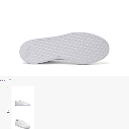
zoom +