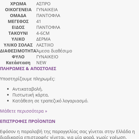
ΧΡΩΜΑ
ΑΣΠΡΟ
ΟΙΚΟΓΕΝΕΙΑ
ΓΥΝΑΙΚΕΙΑ
ΟΜΑΔΑ
ΠΑΝΤΟΦΛΑ
ΜΕΓΕΘΟΣ
41
ΕΙΔΟΣ
ΠΑΝΤΟΦΛΑ
ΤΑΚΟΥΝΙ
4-6CM
ΥΛΙΚΟ
ΔΕΡΜΑ
ΥΛΙΚΟ ΣΟΛΑΣ
ΛΑΣΤΙΧΟ
ΔΙΑΘΕΣΙΜΟΤΗΤΑ
Άμεσα διαθέσιμο
ΦΥΛΟ
ΓΥΝΑΙΚΕΙΟ
Κατάσταση
NEW
ΠΛΗΡΩΜΕΣ & ΑΠΟΣΤΟΛΕΣ
Υποστηρίζουμε πληρωμές:
Αντικαταβολή,
Πιστωτική κάρτα,
Κατάθεση σε τραπεζικό λογαριασμό.
Μάθετε περισσότερα »
ΕΠΙΣΤΡΟΦΕΣ ΠΡΟΪΟΝΤΩΝ
Εφόσον η παραλαβή της παραγγελίας σας γίνεται στην Ελλάδα η
διαδικασία επιστροφής γίνεται, για μία φορά, χωρίς χρέωση.