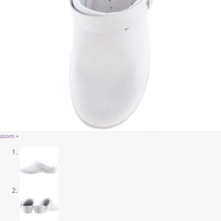
zoom +