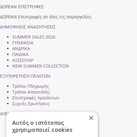
ΔΩΡΕΑΝ ΕΠΙΣΤΡΟΦΕΣ
ΔΩΡΕΑΝ Επιστροφές σε όλες τις παραγγελίες
ΔΗΜΟΦΙΛEIΣ ΑΝΑΖΗΤΗΣΕΙΣ
SUMMER SALES 2026
ΓΥΝΑΙΚΕΙΑ
ΑΝΔΡΙΚΑ
ΠΑΙΔΙΚΑ
ΑΞΕΣΟΥΑΡ
NEW SUMMER COLLECTION
ΕΞΥΠΗΡΕΤΗΣΗ ΠΕΛΑΤΩΝ
Τρόποι Πληρωμής
Τρόποι Αποστολής
Επιστροφές προϊόντων
Συχνές Ερωτήσεις
AVENTIS SHOES
×
Αυτός ο ιστότοπος
Προφίλ εταιρείας
χρησιμοποιεί cookies
Ασφάλεια Συναλλαγών
Προσωπικά Δεδομένα