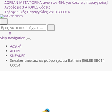
ΔΩΡΕΑΝ ΜΕΤΑΦΟΡΙΚΑ άνω των 45€, για όλες τις παραγγελίες!
Αγορές με 3 ΆΤΟΚΕΣ δόσεις
Τηλεφωνικές Παραγγελίες
2810 300914
Αναζήτηση
field.search
Αναζήτηση
Είσοδος
ΚΑΛΑΘΙ
0
|
ΑΓΟΡΩΝ
Skip navigation
Toggle
Εγγραφή
Αρχική
navigation
ΑΓΟΡΙ
SNEAKER
Sneaker μποτάκι σε μαύρο χρώμα Batman J56LΒΕ 0ΒC14
C0054