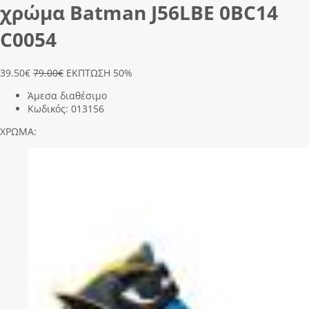
χρώμα Batman J56LΒΕ 0ΒC14
C0054
39.50
€
79.00€
ΕΚΠΤΩΣΗ 50%
Άμεσα διαθέσιμο
Κωδικός:
013156
ΧΡΩΜΑ: