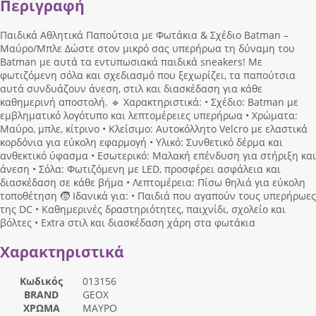
Περιγραφή
Παιδικά Αθλητικά Παπούτσια με Φωτάκια & Σχέδιο Batman –
Μαύρο/Μπλε Δώστε στον μικρό σας υπερήρωα τη δύναμη του
Batman με αυτά τα εντυπωσιακά παιδικά sneakers! Με
φωτιζόμενη σόλα και σχεδιασμό που ξεχωρίζει, τα παπούτσια
αυτά συνδυάζουν άνεση, στιλ και διασκέδαση για κάθε
καθημερινή αποστολή. 🔹 Χαρακτηριστικά: • Σχέδιο: Batman με
εμβληματικό λογότυπο και λεπτομέρειες υπερήρωα • Χρώματα:
Μαύρο, μπλε, κίτρινο • Κλείσιμο: Αυτοκόλλητο Velcro με ελαστικά
κορδόνια για εύκολη εφαρμογή • Υλικό: Συνθετικό δέρμα και
ανθεκτικό ύφασμα • Εσωτερικό: Μαλακή επένδυση για στήριξη και
άνεση • Σόλα: Φωτιζόμενη με LED, προσφέρει ασφάλεια και
διασκέδαση σε κάθε βήμα • Λεπτομέρεια: Πίσω θηλιά για εύκολη
τοποθέτηση 🧒 Ιδανικά για: • Παιδιά που αγαπούν τους υπερήρωες
της DC • Καθημερινές δραστηριότητες, παιχνίδι, σχολείο και
βόλτες • Extra στιλ και διασκέδαση χάρη στα φωτάκια
Χαρακτηριστικά
Κωδικός
013156
BRAND
GEOX
ΧΡΩΜΑ
ΜΑΥΡΟ