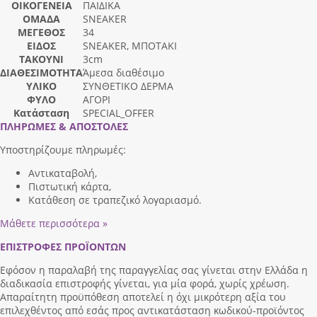
ΟΙΚΟΓΕΝΕΙΑ
ΠΑΙΔΙΚΑ
ΟΜΑΔΑ
SNEAKER
ΜΕΓΕΘΟΣ
34
ΕΙΔΟΣ
SNEAKER, ΜΠΟΤΑΚΙ
ΤΑΚΟΥΝΙ
3cm
ΔΙΑΘΕΣΙΜΟΤΗΤΑ
Άμεσα διαθέσιμο
ΥΛΙΚΟ
ΣΥΝΘΕΤΙΚΟ ΔΕΡΜΑ
ΦΥΛΟ
ΑΓΟΡΙ
Κατάσταση
SPECIAL_OFFER
ΠΛΗΡΩΜΕΣ & ΑΠΟΣΤΟΛΕΣ
Υποστηρίζουμε πληρωμές:
Αντικαταβολή,
Πιστωτική κάρτα,
Κατάθεση σε τραπεζικό λογαριασμό.
Μάθετε περισσότερα »
ΕΠΙΣΤΡΟΦΕΣ ΠΡΟΪΟΝΤΩΝ
Εφόσον η παραλαβή της παραγγελίας σας γίνεται στην Ελλάδα η
διαδικασία επιστροφής γίνεται, για μία φορά, χωρίς χρέωση.
Απαραίτητη προϋπόθεση αποτελεί η όχι μικρότερη αξία του
επιλεχθέντος από εσάς προς αντικατάσταση κωδικού-προϊόντος