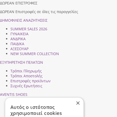
ΔΩΡΕΑΝ ΕΠΙΣΤΡΟΦΕΣ
ΔΩΡΕΑΝ Επιστροφές σε όλες τις παραγγελίες
ΔΗΜΟΦΙΛEIΣ ΑΝΑΖΗΤΗΣΕΙΣ
SUMMER SALES 2026
ΓΥΝΑΙΚΕΙΑ
ΑΝΔΡΙΚΑ
ΠΑΙΔΙΚΑ
ΑΞΕΣΟΥΑΡ
NEW SUMMER COLLECTION
ΕΞΥΠΗΡΕΤΗΣΗ ΠΕΛΑΤΩΝ
Τρόποι Πληρωμής
Τρόποι Αποστολής
Επιστροφές προϊόντων
Συχνές Ερωτήσεις
AVENTIS SHOES
×
Προφίλ εταιρείας
Αυτός ο ιστότοπος
Ασφάλεια Συναλλαγών
χρησιμοποιεί cookies
Προσωπικά Δεδομένα